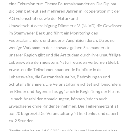
eine Exkursion zum Thema Feuersalamander an. Die Diplom-
Biologin betreut seit mehreren Jahren in Kooperation mit der
AG Eulenschutz sowie der Natur- und
Umweltschutzvereinigung Dümmer e.V. (NUVD) die Gewässer
im Stemweder Berg und führt ein Monitoring des
Feuersalamanders und anderer Amphibien durch. Da es nur
wenige Vorkommen des schwarz-gelben Salamanders in
unserer Region gibt und die Art zudem durch ihre unauffällige
Lebensweise den meistens Naturfreunden verborgen bleibt,
erwarten die Teilnehmer spannende Einblicke in die
Lebensweise, die Bestandssituation, Bedrohungen und
Schutzmaßnahmen. Die Veranstaltung richtet sich besonders
an Kinder und Jugendliche, ggf. auch in Begleitung der Eltern.
Je nach Anzahl der Anmeldungen, können jedoch auch
Erwachsene ohne Kinder teilnehmen. Die Teilnehmerzahl ist
auf 20 begrenzt. Die Veranstaltung ist kostenlos und dauert
ca. 2 Stunden.
Treffpunkt ist am 14.5.2022 um 10 Uhr am Wanderparkplatz