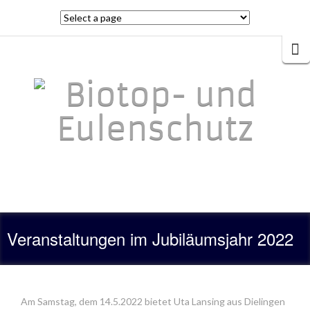
SKIP
TO
CONTENT
Sear
for:
Veranstaltungen im Jubiläumsjahr 2022
Am Samstag, dem 14.5.2022 bietet Uta Lansing aus Dielingen