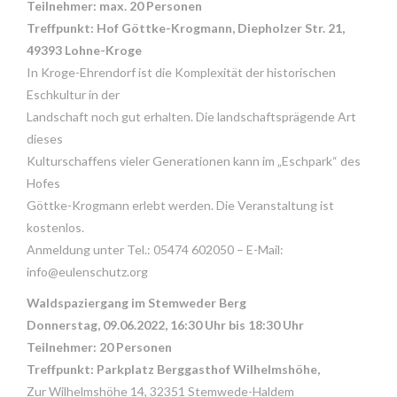
Teilnehmer: max. 20 Personen
Treffpunkt: Hof Göttke-Krogmann, Diepholzer Str. 21,
49393 Lohne-Kroge
In Kroge-Ehrendorf ist die Komplexität der historischen
Eschkultur in der
Landschaft noch gut erhalten. Die landschaftsprägende Art
dieses
Kulturschaffens vieler Generationen kann im „Eschpark“ des
Hofes
Göttke-Krogmann erlebt werden. Die Veranstaltung ist
kostenlos.
Anmeldung unter Tel.: 05474 602050 – E-Mail:
info@eulenschutz.org
Waldspaziergang im Stemweder Berg
Donnerstag, 09.06.2022, 16:30 Uhr bis 18:30 Uhr
Teilnehmer: 20 Personen
Treffpunkt: Parkplatz Berggasthof Wilhelmshöhe,
Zur Wilhelmshöhe 14, 32351 Stemwede-Haldem